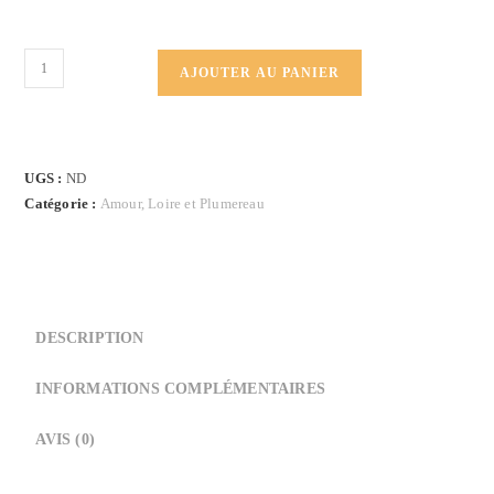
quantité
AJOUTER AU PANIER
de
Body
-
Amour,
UGS :
ND
Loire
Catégorie :
Amour, Loire et Plumereau
&
Plumereau
DESCRIPTION
INFORMATIONS COMPLÉMENTAIRES
AVIS (0)