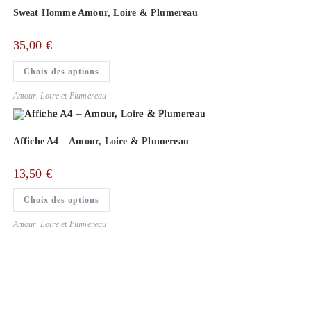
peuvent
être
Sweat Homme Amour, Loire & Plumereau
choisies
sur
la
35,00
€
page
du
Ce
produit
Choix des options
produit
a
plusieurs
Amour, Loire et Plumereau
variations.
Les
options
peuvent
être
Affiche A4 – Amour, Loire & Plumereau
choisies
sur
la
13,50
€
page
du
Ce
produit
Choix des options
produit
a
plusieurs
Amour, Loire et Plumereau
variations.
Les
options
peuvent
être
choisies
sur
la
page