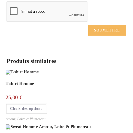
Produits similaires
T-shirt Homme
25,00
€
Ce
Choix des options
produit
a
plusieurs
Amour, Loire et Plumereau
variations.
Les
options