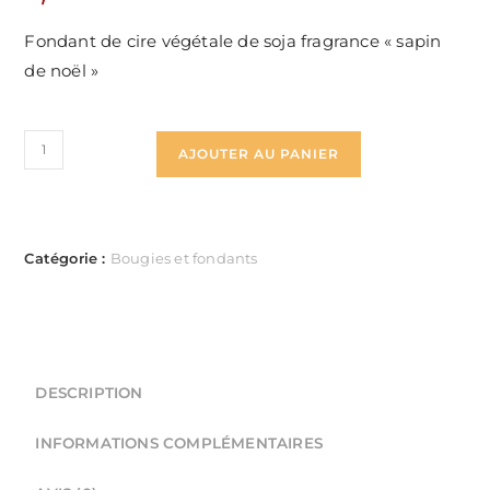
Fondant de cire végétale de soja fragrance « sapin
de noël »
quantité
AJOUTER AU PANIER
de
Fondant
de
cire
Catégorie :
Bougies et fondants
"Sapin
de
noël"
DESCRIPTION
INFORMATIONS COMPLÉMENTAIRES