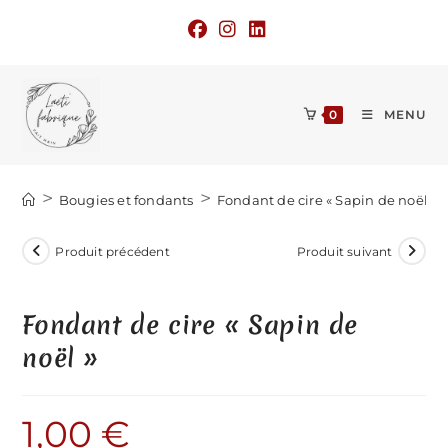
Skip
to
content
0
MENU
>
>
Bougies et fondants
Fondant de cire « Sapin de noël »
Produit précédent
Produit suivant
Fondant de cire « Sapin de
noël »
1,00
€