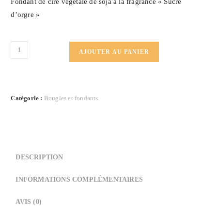
Fondant de cire végétale de soja à la fragrance « Sucre
d’orgre »
quantité
AJOUTER AU PANIER
de
Fondant
de
cire
Catégorie :
Bougies et fondants
"Sucre
d'orgre"
DESCRIPTION
INFORMATIONS COMPLÉMENTAIRES
AVIS (0)