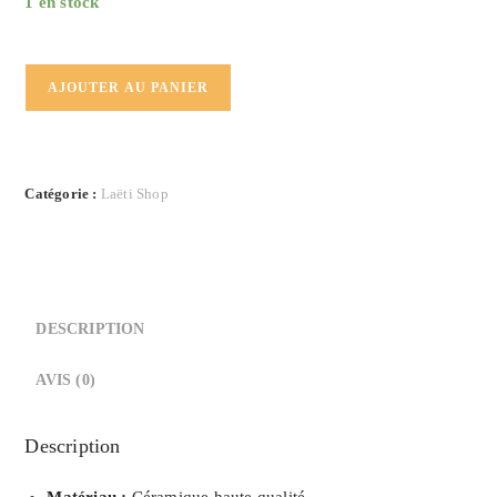
1 en stock
quantité
AJOUTER AU PANIER
de
Mug
-
Hello
Catégorie :
Laëti Shop
chouchou
écriture
rouge
DESCRIPTION
AVIS (0)
Description
Matériau :
Céramique haute qualité.